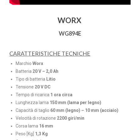
WORX
WG894E
CARATTERISTICHE TECNICHE
Marchio
Worx
Batteria
20 V – 2,0 Ah
Tipo di batteria
Litio
Tensione
20 V DC
Tempo di ricarica
1 ora circa
Lunghezza lama
150 mm (lama per legno)
Capacità di taglio
60 mm (legno) – 10 mm (acciaio)
Velocità di rotazione
2200 giri/min
Corsa lama
16 mm
Peso [Kg]
1,3 Kg