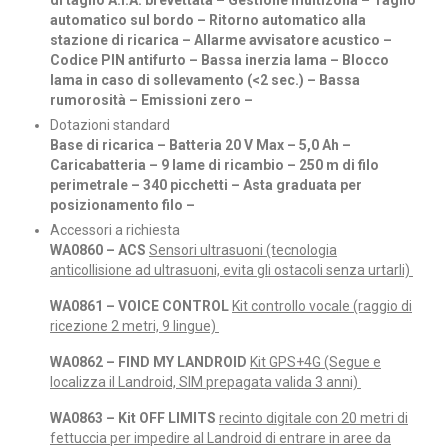
automatico sul bordo – Ritorno automatico alla
stazione di ricarica – Allarme avvisatore acustico –
Codice PIN antifurto – Bassa inerzia lama – Blocco
lama in caso di sollevamento (<2 sec.) – Bassa
rumorosità – Emissioni zero –
Dotazioni standard
Base di ricarica – Batteria 20 V Max – 5,0 Ah –
Caricabatteria – 9 lame di ricambio – 250 m di filo
perimetrale – 340 picchetti – Asta graduata per
posizionamento filo –
Accessori a richiesta
WA0860 – ACS
Sensori ultrasuoni (tecnologia
anticollisione ad ultrasuoni, evita gli ostacoli senza urtarli)
WA0861 – VOICE CONTROL
Kit controllo vocale (raggio di
ricezione 2 metri, 9 lingue)
WA0862 – FIND MY LANDROID
Kit GPS+4G (Segue e
localizza il Landroid, SIM prepagata valida 3 anni)
WA0863 – Kit OFF LIMITS
recinto digitale con 20 metri di
fettuccia per impedire al Landroid di entrare in aree da