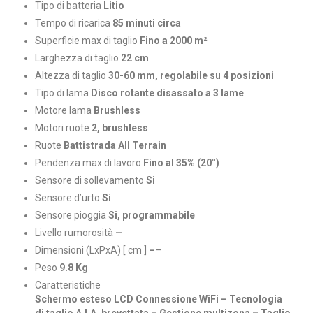
Tipo di batteria
Litio
Tempo di ricarica
85 minuti circa
Superficie max di taglio
Fino a 2000 m²
Larghezza di taglio
22 cm
Altezza di taglio
30-60 mm, regolabile su 4 posizioni
Tipo di lama
Disco rotante disassato a 3 lame
Motore lama
Brushless
Motori ruote
2, brushless
Ruote
Battistrada All Terrain
Pendenza max di lavoro
Fino al 35% (20°)
Sensore di sollevamento
Si
Sensore d’urto
Si
Sensore pioggia
Si, programmabile
Livello rumorosità
—
Dimensioni (LxPxA) [ cm ]
–
–
Peso
9.8 Kg
Caratteristiche
Schermo esteso LCD Connessione WiFi – Tecnologia
di taglio A.I.A. brevettata – Gestione multizona – Taglio