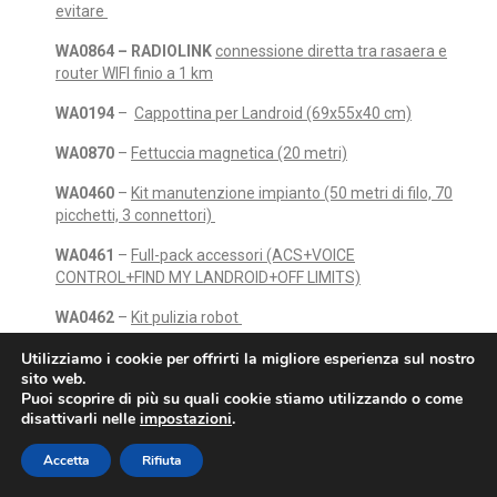
evitare
WA0864 – RADIOLINK
connessione diretta tra rasaera e
router WIFI finio a 1 km
WA0194
–
Cappottina per Landroid (69x55x40 cm)
WA0870
–
Fettuccia magnetica (20 metri)
WA0460
–
Kit manutenzione impianto (50 metri di filo, 70
picchetti, 3 connettori)
WA0461
–
Full-pack accessori (ACS+VOICE
CONTROL+FIND MY LANDROID+OFF LIMITS)
WA0462
–
Kit pulizia robot
500BR153
–
Base di ricarica secondaria
Utilizziamo i cookie per offrirti la migliore esperienza sul nostro
sito web.
Puoi scoprire di più su quali cookie stiamo utilizzando o come
disattivarli nelle
impostazioni
.
Accetta
Rifiuta