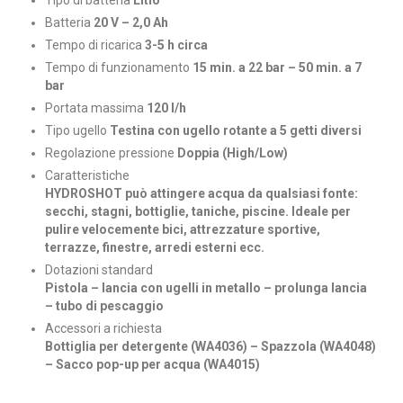
Batteria
20 V – 2,0 Ah
Tempo di ricarica
3-5 h circa
Tempo di funzionamento
15 min. a 22 bar – 50 min. a 7
bar
Portata massima
120 l/h
Tipo ugello
Testina con ugello rotante a 5 getti diversi
Regolazione pressione
Doppia (High/Low)
Caratteristiche
HYDROSHOT può attingere acqua da qualsiasi fonte:
secchi, stagni, bottiglie, taniche, piscine. Ideale per
pulire velocemente bici, attrezzature sportive,
terrazze, finestre, arredi esterni ecc.
Dotazioni standard
Pistola – lancia con ugelli in metallo – prolunga lancia
– tubo di pescaggio
Accessori a richiesta
Bottiglia per detergente (WA4036) – Spazzola (WA4048)
– Sacco pop-up per acqua (WA4015)