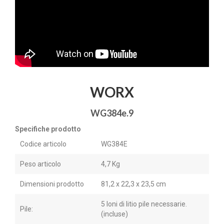
WORX
WG384e.9
Specifiche prodotto
Codice articolo
WG384E
Peso articolo
4,7 Kg
Dimensioni prodotto
81,2 x 22,3 x 23,5 cm
5 Ioni di litio pile necessarie.
Pile:
(incluse)