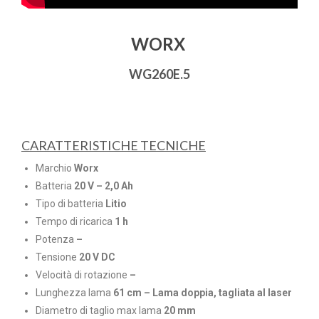
WORX
WG260E.5
CARATTERISTICHE TECNICHE
Marchio
Worx
Batteria
20 V – 2,0 Ah
Tipo di batteria
Litio
Tempo di ricarica
1 h
Potenza
–
Tensione
20 V DC
Velocità di rotazione
–
Lunghezza lama
61 cm – Lama doppia, tagliata al laser
Diametro di taglio max lama
20 mm