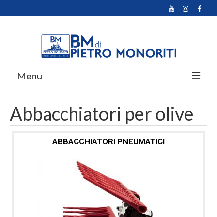
Menu
Home
Abbacchiatori per olive
Prodotti
ABBACCHIATORI PNEUMATICI
Promozioni
Azienda
Multimedia
Contatti