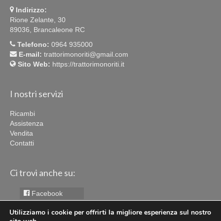
Indirizzo:
Rione Zelante, 30
89036, Brancaleone RC
Telefono:
0964 935000
E-mail:
trattorimonoriti@gmail.com
Sito Web:
https://trattorimonoriti.it
I nostri servizi
Ricambi
Assistenza
Vendita
Contatti
Ci trovi anche su:
Facebook
Instagram
Utilizziamo i cookie per offrirti la migliore esperienza sul nostro