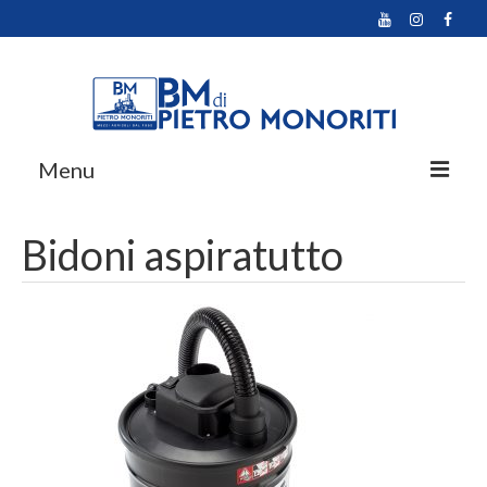
Menu
Home
Bidoni aspiratutto
Prodotti
Promozioni
Azienda
Multimedia
Contatti