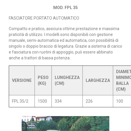
MOD. FPL 35
FASCIATORE PORTATO AUTOMATICO
Compatto e pratico, assicura ottime prestazione e massima
praticità di utilizzo. I modelli sono disponibili con gestione
manuale, semi-automatica ed automatica, con possibilità di
singolo o doppio braccio di legatura. Grazie a sistema di carico
e fasciatura con ruotini di appoggio, può essere abbinato
anche a trattori di bassa potenza.
DIAME
PESO
LUNGHEZZA
MINIM
VERSIONE
LARGHEZZA
(KG)
(CM)
BALLA
(CM)
FPL 35/2
1500
334
226
100