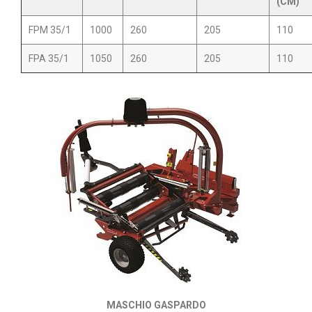
(CM)
FPM 35/1
1000
260
205
110
FPA 35/1
1050
260
205
110
MASCHIO GASPARDO