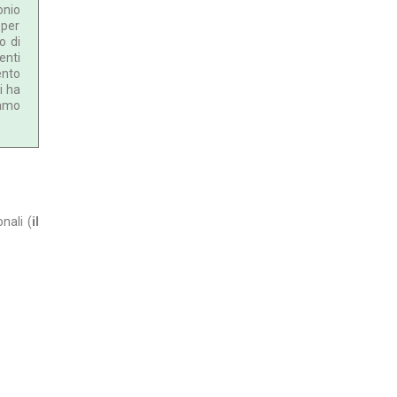
onio
 per
o di
enti
ento
i ha
iamo
nali (
il