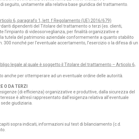
 di seguito, unitamente alla relativa base giuridica del trattamento.
Articolo 6, paragrafo 1, lett. f Regolamento (UE) 2016/679)
danti dipendenti del Titolare del trattamento o terzi (es. clienti,
ramite l’impianto di videosorveglianza, per finalità organizzative e
alla tutela del patrimonio aziendale conformemente a quanto stabilito
n. 300 nonché per l’eventuale accertamento, l’esercizio o la difesa di un
igo legale al quale è soggetto il Titolare del trattamento – Articolo 6,
nto anche per ottemperare ad un eventuale ordine delle autorità.
E O DA TERZI
esigenze (di efficienza) organizzative e produttive, dalla sicurezza del
nteresse è altresì rappresentato dall’esigenza relativa all’eventuale
n sede giudiziaria.
ecapiti sopra indicati, informazioni sul test di bilanciamento (c.d.
to.