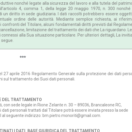
oduttive nonché legate alla sicurezza del lavoro e alla tutela del patrim
ll’articolo 4, comma 1, della legge 20 maggio 1970, n. 300 nonché
i un diritto in sede giudiziaria. I dati raccolti potrebbero essere oggett
ale ordine delle autorità. Mediante semplice richiesta, ai riferim
i confronti del Titolare, alcuni fondamentali diritti previsti dal Regolam
 cancellazione, limitazione del trattamento dei dati che La riguardano. Le
vi connessi alla Sua situazione particolare. Per ulteriori dettagli, La invit
e segue.
***
l 27 aprile 2016 Regolamento Generale sulla protezione dei dati perso
i sul trattamento dei Suoi dati personali.
RE DEL TRATTAMENTO
iti, con sede legale in Rione Zelante n. 30 – 89036, Brancaleone RC,
i dati personali trattati dal Titolare potrà essere inviata presso la sede
l al seguente indirizzo: bm.pietro.monoriti@gmail.com.
TINATI I DATI. BASE GIURIDICA DEL TRATTAMENTO