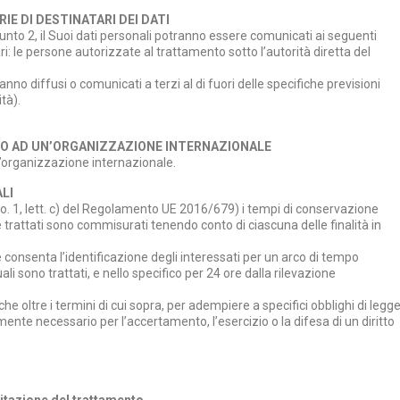
IE DI DESTINATARI DEI DATI
punto 2, il Suoi dati personali potranno essere comunicati ai seguenti
ri: le persone autorizzate al trattamento sotto l’autorità diretta del
no diffusi o comunicati a terzi al di fuori delle specifiche previsioni
tà).
O O AD UN’ORGANIZZAZIONE INTERNAZIONALE
n’organizzazione internazionale.
LI
, co. 1, lett. c) del Regolamento UE 2016/679) i tempi di conservazione
 trattati sono commisurati tenendo conto di ciascuna delle finalità in
 consenta l’identificazione degli interessati per un arco di tempo
li sono trattati, e nello specifico per 24 ore dalla rilevazione
he oltre i termini di cui sopra, per adempiere a specifici obblighi di legge
ente necessario per l’accertamento, l’esercizio o la difesa di un diritto
imitazione del trattamento