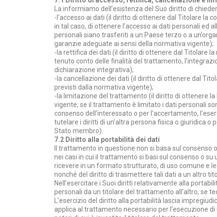
La informiamo dell’esistenza del Suo diritto di chieder
-l’accesso ai dati (il diritto di ottenere dal Titolare 
in tal caso, di ottenere l’accesso ai dati personali ed 
personali siano trasferiti a un Paese terzo o a un’org
garanzie adeguate ai sensi della normativa vigente);
-la rettifica dei dati (il diritto di ottenere dal Titolare
tenuto conto delle finalità del trattamento, l’integra
dichiarazione integrativa);
-la cancellazione dei dati (il diritto di ottenere dal Ti
previsti dalla normativa vigente);
-la limitazione del trattamento (il diritto di ottenere 
vigente; se il trattamento è limitato i dati personali so
consenso dell’interessato o per l’accertamento, l’eserci
tutelare i diritti di un’altra persona fisica o giuridica 
Stato membro).
7.2 Diritto alla portabilità dei dati
Il trattamento in questione non si basa sul consenso
nei casi in cui il trattamento si basi sul consenso o su
ricevere in un formato strutturato, di uso comune e le
nonché del diritto di trasmettere tali dati a un altro ti
Nell’esercitare i Suoi diritti relativamente alla portabili
personali da un titolare del trattamento all’altro, se t
L’esercizio del diritto alla portabilità lascia impregiudic
applica al trattamento necessario per l’esecuzione di 