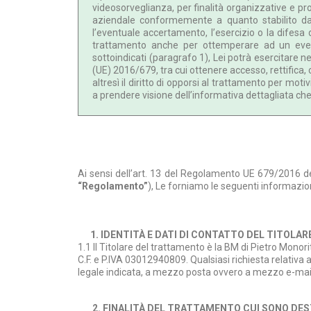
videosorveglianza, per finalità organizzative e pr
aziendale conformemente a quanto stabilito da
l’eventuale accertamento, l’esercizio o la difesa d
trattamento anche per ottemperare ad un eventu
sottoindicati (paragrafo 1), Lei potrà esercitare ne
(UE) 2016/679, tra cui ottenere accesso, rettifica,
altresì il diritto di opporsi al trattamento per moti
a prendere visione dell’informativa dettagliata ch
Ai sensi dell’art. 13 del Regolamento UE 679/2016 de
“Regolamento”
), Le forniamo le seguenti informazion
1. IDENTITÀ E DATI DI CONTATTO DEL TITOLA
1.1 Il Titolare del trattamento è la BM di Pietro Monor
C.F. e P.IVA 03012940809. Qualsiasi richiesta relativa a
legale indicata, a mezzo posta ovvero a mezzo e-mai
2. FINALITÀ DEL TRATTAMENTO CUI SONO DES