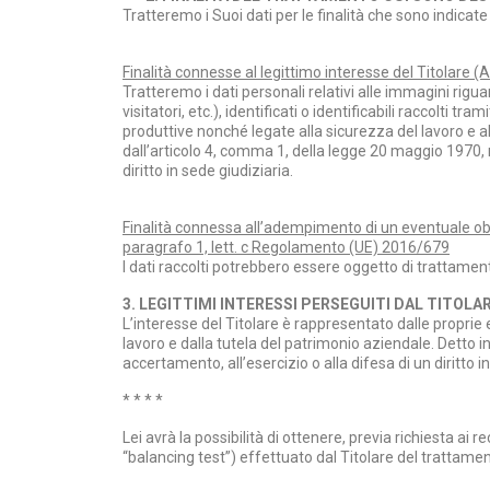
Tratteremo i Suoi dati per le finalità che sono indicate
Finalità connesse al legittimo interesse del Titolare (
Tratteremo i dati personali relativi alle immagini riguar
visitatori, etc.), identificati o identificabili raccolti t
produttive nonché legate alla sicurezza del lavoro e 
dall’articolo 4, comma 1, della legge 20 maggio 1970, 
diritto in sede giudiziaria.
Finalità connessa all’adempimento di un eventuale obbl
paragrafo 1, lett. c Regolamento (UE) 2016/679
I dati raccolti potrebbero essere oggetto di trattame
3. LEGITTIMI INTERESSI PERSEGUITI DAL TITOLAR
L’interesse del Titolare è rappresentato dalle proprie 
lavoro e dalla tutela del patrimonio aziendale. Detto i
accertamento, all’esercizio o alla difesa di un diritto i
* * * *
Lei avrà la possibilità di ottenere, previa richiesta ai r
“balancing test”) effettuato dal Titolare del trattamen