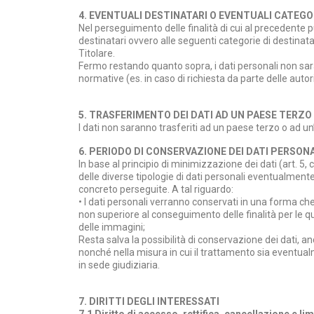
4. EVENTUALI DESTINATARI O EVENTUALI CATEGOR
Nel perseguimento delle finalità di cui al precedente 
destinatari ovvero alle seguenti categorie di destinata
Titolare.
Fermo restando quanto sopra, i dati personali non saran
normative (es. in caso di richiesta da parte delle autori
5. TRASFERIMENTO DEI DATI AD UN PAESE TERZ
I dati non saranno trasferiti ad un paese terzo o ad u
6. PERIODO DI CONSERVAZIONE DEI DATI PERSONA
In base al principio di minimizzazione dei dati (art. 5
delle diverse tipologie di dati personali eventualmente
concreto perseguite. A tal riguardo:
• I dati personali verranno conservati in una forma che
non superiore al conseguimento delle finalità per le qua
delle immagini;
Resta salva la possibilità di conservazione dei dati, anc
nonché nella misura in cui il trattamento sia eventualm
in sede giudiziaria.
7. DIRITTI DEGLI INTERESSATI
7.1 Diritto di accesso, rettifica, cancellazione e l