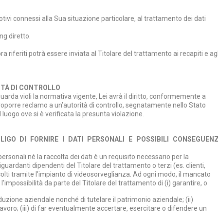
motivi connessi alla Sua situazione particolare, al trattamento dei dati
ng diretto.
ra riferiti potrà essere inviata al Titolare del trattamento ai recapiti e agl
ITÀ DI CONTROLLO
guarda violi la normativa vigente, Lei avrà il diritto, conformemente a
roporre reclamo a un’autorità di controllo, segnatamente nello Stato
luogo ove si è verificata la presunta violazione.
LIGO DI FORNIRE I DATI PERSONALI E POSSIBILI CONSEGUEN
 personali né la raccolta dei dati è un requisito necessario per la
riguardanti dipendenti del Titolare del trattamento o terzi (es. clienti,
raccolti tramite l’impianto di videosorveglianza. Ad ogni modo, il mancato
mpossibilità da parte del Titolare del trattamento di (i) garantire, o
oduzione aziendale nonché di tutelare il patrimonio aziendale; (ii)
lavoro; (iii) di far eventualmente accertare, esercitare o difendere un