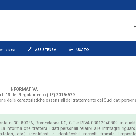
MOZIONI
ASSISTENZA
USATO
INFORMATIVA
’art. 13 del Regolamento (UE) 2016/679
ne delle caratteristiche essenziali del trattamento dei Suoi dati persona
ante n. 30, 89036, Brancaleone RC, C.F. e P.IVA 03012940809, in qualit
) La informa che tratterà i dati personali relativi alle immagini riguard
tatori, etc.), identificati o identificabili raccolti tramite l’impiant