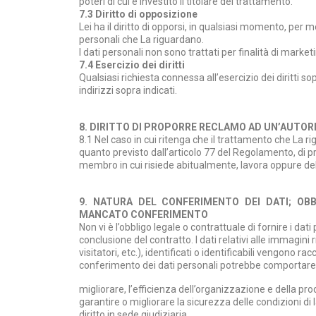
poteri di cui è investito il titolare del trattamento.
7.3 Diritto di opposizione
Lei ha il diritto di opporsi, in qualsiasi momento, per 
personali che La riguardano.
I dati personali non sono trattati per finalità di marketi
7.4 Esercizio dei diritti
Qualsiasi richiesta connessa all’esercizio dei diritti sop
indirizzi sopra indicati.
8. DIRITTO DI PROPORRE RECLAMO AD UN’AUTOR
8.1 Nel caso in cui ritenga che il trattamento che La ri
quanto previsto dall’articolo 77 del Regolamento, di p
membro in cui risiede abitualmente, lavora oppure del 
9. NATURA DEL CONFERIMENTO DEI DATI; OBB
MANCATO CONFERIMENTO
Non vi è l’obbligo legale o contrattuale di fornire i dati
conclusione del contratto. I dati relativi alle immagini 
visitatori, etc.), identificati o identificabili vengono 
conferimento dei dati personali potrebbe comportare l’i
migliorare, l’efficienza dell’organizzazione e della pr
garantire o migliorare la sicurezza delle condizioni di 
diritto in sede giudiziaria.