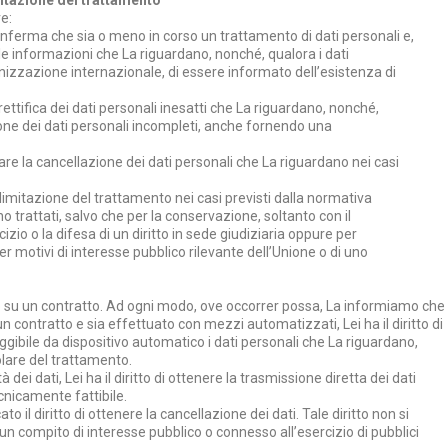
e:
la conferma che sia o meno in corso un trattamento di dati personali e,
alle informazioni che La riguardano, nonché, qualora i dati
anizzazione internazionale, di essere informato dell’esistenza di
 la rettifica dei dati personali inesatti che La riguardano, nonché,
zione dei dati personali incompleti, anche fornendo una
tolare la cancellazione dei dati personali che La riguardano nei casi
la limitazione del trattamento nei casi previsti dalla normativa
no trattati, salvo che per la conservazione, soltanto con il
zio o la difesa di un diritto in sede giudiziaria oppure per
o per motivi di interesse pubblico rilevante dell’Unione o di uno
 o su un contratto. Ad ogni modo, ove occorrer possa, La informiamo che
 un contratto e sia effettuato con mezzi automatizzati, Lei ha il diritto di
ggibile da dispositivo automatico i dati personali che La riguardano,
tolare del trattamento.
tà dei dati, Lei ha il diritto di ottenere la trasmissione diretta dei dati
ecnicamente fattibile.
ato il diritto di ottenere la cancellazione dei dati. Tale diritto non si
un compito di interesse pubblico o connesso all’esercizio di pubblici