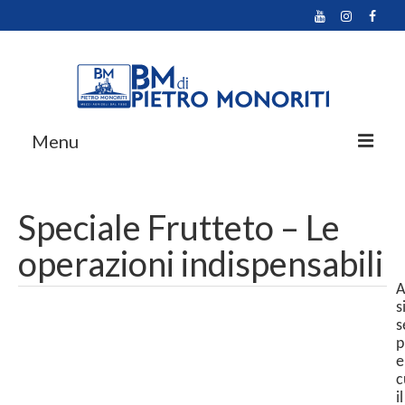
Menu
Home
Speciale Frutteto – Le
Prodotti
operazioni indispensabili
Promozioni
A
Azienda
s
s
Multimedia
p
e
Contatti
c
il