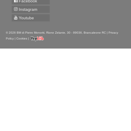
Facebook
Instagram
Youtube
© 2026 BM di Pietro Monoriti, Rione Zelante, 30 - 89036, Brancaleone RC |
Privacy
Policy
|
Cookies
|